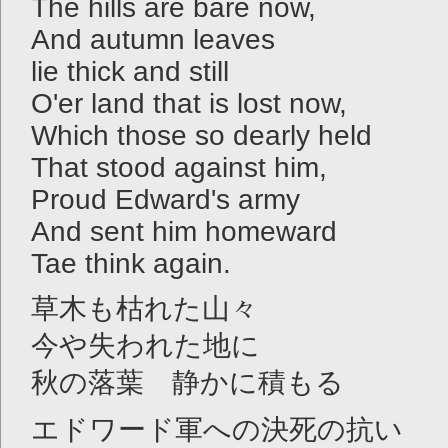
The hills are bare now,
And autumn leaves
lie thick and still
O'er land that is lost now,
Which those so dearly held
That stood against him,
Proud Edward's army
And sent him homeward
Tae think again.
草木も枯れた山々
今や失われた地に
秋の落葉 静かに積もる
エドワード軍への決死の抗い