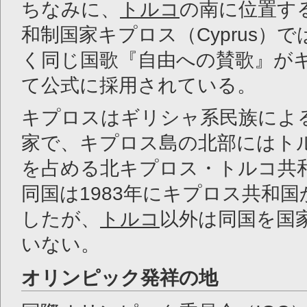
ちなみに、
トルコ
の南に位置す
和制国家キプロス（Cyprus）
く同じ国歌『自由への賛歌』が
て公式に採用されている。
キプロスはギリシャ系民族によ
家で、キプロス島の北部にはト
を占める北キプロス・トルコ共
同国は1983年にキプロス共和
したが、
トルコ
以外は同国を国
いない。
オリンピック発祥の地