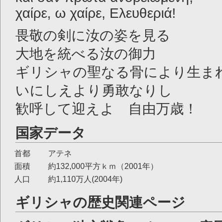
χαίρε, ω χαίρε, Ελευθεριά!
畏敬の剣に汝の姿を見る
大地を統べる汝の御力
ギリシャの聖なる骨により生ま
いにしえより勇敢なりし
歓呼して迎えよ 自由万歳！
国家データ
首都
アテネ
面積
約132,000平方ｋｍ（2001年）
人口
約1,110万人(2004年)
ギリシャの歴史関連ページ