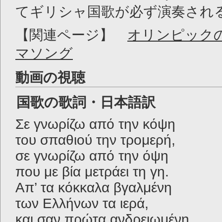
てギリシャ国歌が必ず演奏され
【関連ページ】
オリンピック
マソング
動画の視聴
国歌の歌詞・日本語訳
Σε γνωρίζω από την κόψη
του σπαθιού την τρομερή,
σε γνωρίζω από την όψη
που με βία μετράει τη γη.
Απ’ τα κόκκαλα βγαλμένη
των Ελλήνων τα ιερά,
και σαν πρώτα ανδρειωμένη,