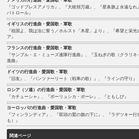
アメリカの行進曲・愛国歌・軍歌
『ゴッドブレスアメリカ』、『大統領万歳』、『星条旗よ永遠なれ
パトロール』
イギリスの行進曲・愛国歌・軍歌
『祖国よ、我は汝に誓う／ホルスト「木星」より』、『希望と栄光
ア』
フランスの行進曲・愛国歌・軍歌
『サンブル・エ・ミューズ連隊行進曲』、『玉ねぎの歌（クラリネ
進曲』
ドイツの行進曲・愛国歌・軍歌
『旧友』、『パンツァーリート（戦車の歌）』、『ラインの守り』
ロシア（ソ連）の行進曲・愛国歌・軍歌
『カチューシャ』、『ポーリュシカ・ポーレ』、『ともしび』
ヨーロッパの行進曲・愛国歌・軍歌
『フィンランディア』、『双頭の鷲の旗の下に』、『ラデツキー行
も）』
関連ページ