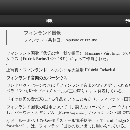
国歌
行
フィンランド国歌
フィンランド共和国／Republic of Finland
フィンランド国歌『我等の地（我が祖国）
Maamme
/
Vårt land
』の
シウス（Fredrik Pacius/1809–1891）によって作曲された。
上写真：フィンランド・ヘルシンキ大聖堂 Helsinki Cathedral
フィンランド音楽の父パーシウス
フレドリク・パーシウスは「フィンランド音楽の父」と称えられる音
ペラ『Kung Karls jakt（チャールズ王の狩り）』を発表している。
ドイツ移民の音楽家による作品ということもあり、フィンランド国歌のメロ
フィンランド国歌の歌詞については、詩人のユーハン・ルードヴィ
し、パーヴォ・カヤンデル（
Paavo Cajander
）がフィンランド語に翻
なお、ルーネベリの代表作『ストール旗手物語 The Tales of Ensign Stå
fosterland）」は、フィンランド国歌の歌い出しに用いられている。