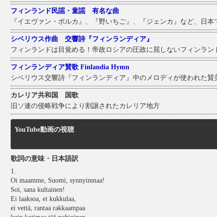
フィンランド民謡・童謡 有名な曲
『イエヴァン・ポルカ』、『野いちご』、『ジェンカ』など、日本
シベリウス作曲 交響詩『フィンランディア』
フィンランドは目覚める！帝政ロシアの圧政に屈しないフィンラン
フィンランディア賛歌 Finlandia Hymn
シベリウス交響詩『フィンランディア』中のメロディが使われた賛
カレリア共和国 国歌
旧ソ連の侵略戦争により割譲されたカレリア地方
YouTube動画の視聴
歌詞の意味・日本語訳
1.
Oi maamme, Suomi, synnyinmaa!
Soi, sana kultainen!
Ei laaksoa, ei kukkulaa,
ei vettä, rantaa rakkaampaa