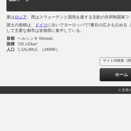
東は
ロシア
、西はスウェーデンと国境を接する北欧の共和制国家フィンラン
国土の面積は、
ドイツ
に次いでヨーロッパで7番目の広さを占める
して主要な都市は皆南部に集中している。
首都
ヘルシンキ Helsinki
面積
338,145km²
人口
5,326,000人 （2008年）
サイト内検索（関
ホーム
© 世界の国