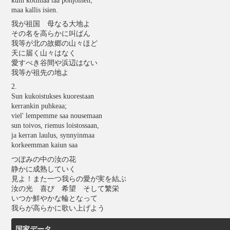
kuin kotimaa tää pohjoinen,
maa kallis isien.
我が祖国 母なる大地よ
その名を高らかに叫ばん
我等が北の故郷の山々ほど
天に届く山々はなく
愛すべき谷間や浜辺はない
我等が祖先の地よ
2.
Sun kukoistukses kuorestaan
kerrankin puhkeaa;
viel' lempemme saa nousemaan
sun toivos, riemus loistossaan,
ja kerran laulus, synnyinmaa
korkeemman kaiun saa
つぼみの中の汝の花
静かに成熟していく
見よ！また一つ我らの愛が実を結ぶ
汝の光 喜び 希望 そして繁栄
いつか鮮やかな輪となって
我らが高らかに歌い上げよう
国家データ